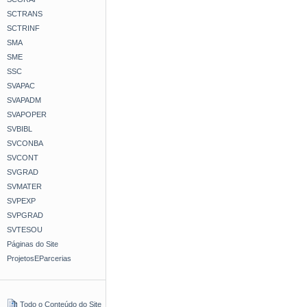
SCTRANS
SCTRINF
SMA
SME
SSC
SVAPAC
SVAPADM
SVAPOPER
SVBIBL
SVCONBA
SVCONT
SVGRAD
SVMATER
SVPEXP
SVPGRAD
SVTESOU
Páginas do Site
ProjetosEParcerias
Todo o Conteúdo do Site