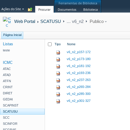
Ferramentas de Biblioteca
Ações do Site
Procurar
Documentos
Biblioteca
Web Portal
SCATUSU
…
v6_n2
Publico
Página Inicial
Listas
Tipo
Nome
teste
v6_n2_p157-172
v6_n2_p173-180
ICMC
v6_n2_p181-192
ATAC
v6_n2_p193-236
ATAD
v6_n2_p237-263
ATFN
v6_n2_p265-284
CRINT
DIRET
v6_n2_p285-300
GEDAI
v6_n2_p301-327
SCAPINST
SCATUSU
SCC
SCINFOR
SCGRAF