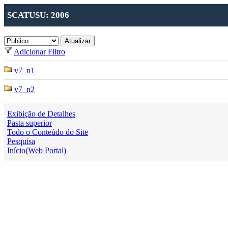
SCATUSU: 2006
Adicionar Filtro
v7_n1
v7_n2
Exibição de Detalhes
Pasta superior
Todo o Conteúdo do Site
Pesquisa
Início(Web Portal)