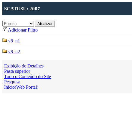
SCATUSU: 2007
Adicionar Filtro
v8_n1
v8_n2
Exibição de Detalhes
Pasta superior
Todo o Conteúdo do Site
Pesquisa
Início(Web Portal)