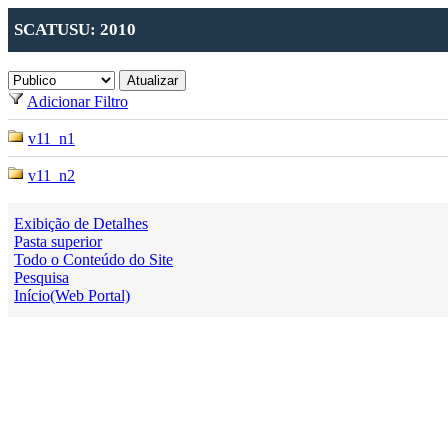
SCATUSU: 2010
Adicionar Filtro
v11_n1
v11_n2
Exibição de Detalhes
Pasta superior
Todo o Conteúdo do Site
Pesquisa
Início(Web Portal)