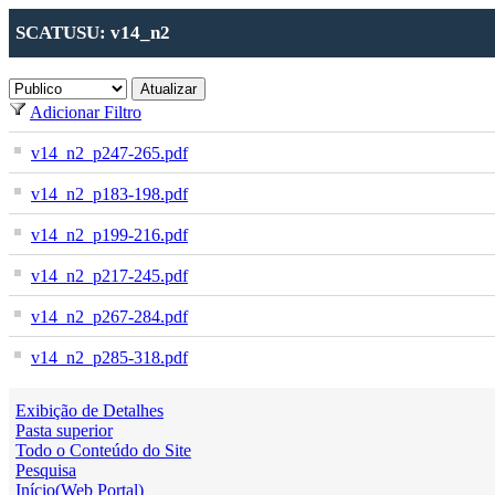
SCATUSU: v14_n2
Adicionar Filtro
v14_n2_p247-265.pdf
v14_n2_p183-198.pdf
v14_n2_p199-216.pdf
v14_n2_p217-245.pdf
v14_n2_p267-284.pdf
v14_n2_p285-318.pdf
Exibição de Detalhes
Pasta superior
Todo o Conteúdo do Site
Pesquisa
Início(Web Portal)