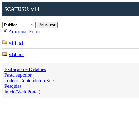
SCATUSU: v14
Adicionar Filtro
v14_n1
v14_n2
Exibição de Detalhes
Pasta superior
Todo o Conteúdo do Site
Pesquisa
Início(Web Portal)