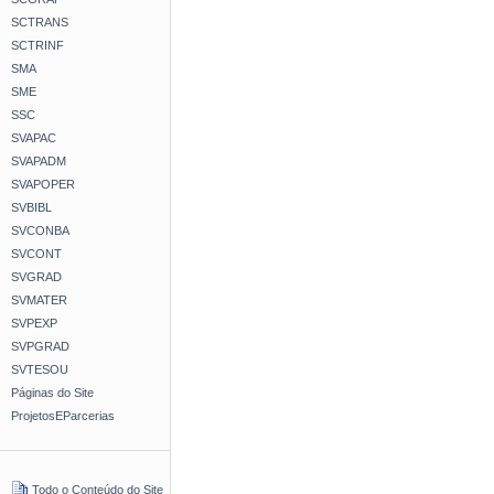
SCTRANS
SCTRINF
SMA
SME
SSC
SVAPAC
SVAPADM
SVAPOPER
SVBIBL
SVCONBA
SVCONT
SVGRAD
SVMATER
SVPEXP
SVPGRAD
SVTESOU
Páginas do Site
ProjetosEParcerias
Todo o Conteúdo do Site