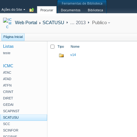
Ferramentas de Biblioteca
Ações do Site
Procurar
Documentos
Biblioteca
Web Portal
SCATUSU
…
2013
Publico
Página Inicial
Listas
Tipo
Nome
teste
v14
ICMC
ATAC
ATAD
ATFN
CRINT
DIRET
GEDAI
SCAPINST
SCATUSU
SCC
SCINFOR
SCGRAF