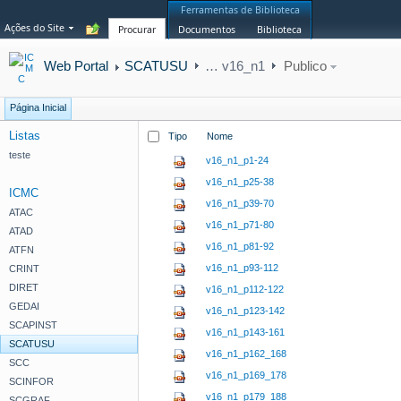
Ferramentas de Biblioteca
Ações do Site
Procurar
Documentos
Biblioteca
Web Portal
SCATUSU
…
v16_n1
Publico
Página Inicial
Listas
Tipo
Nome
teste
v16_n1_p1-24
v16_n1_p25-38
ICMC
v16_n1_p39-70
ATAC
v16_n1_p71-80
ATAD
v16_n1_p81-92
ATFN
v16_n1_p93-112
CRINT
DIRET
v16_n1_p112-122
GEDAI
v16_n1_p123-142
SCAPINST
v16_n1_p143-161
SCATUSU
v16_n1_p162_168
SCC
v16_n1_p169_178
SCINFOR
v16_n1_p179_188
SCGRAF