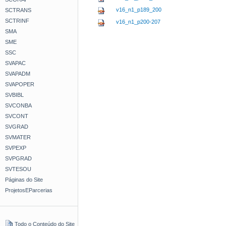
v16_n1_p189_200
SCTRANS
SCTRINF
v16_n1_p200-207
SMA
SME
SSC
SVAPAC
SVAPADM
SVAPOPER
SVBIBL
SVCONBA
SVCONT
SVGRAD
SVMATER
SVPEXP
SVPGRAD
SVTESOU
Páginas do Site
ProjetosEParcerias
Todo o Conteúdo do Site