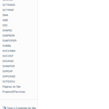
SCTRANS
SCTRINF
SMA
SME
SSC
SVAPAC
SVAPADM
SVAPOPER
SVBIBL
SVCONBA
SVCONT
SVGRAD
SVMATER
SVPEXP
SVPGRAD
SVTESOU
Páginas do Site
ProjetosEParcerias
Todo o Conteúdo do Site