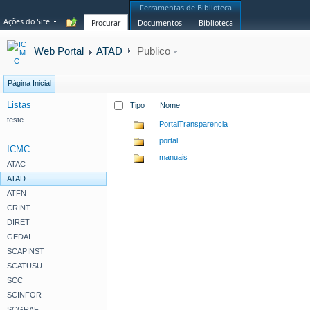
Ferramentas de Biblioteca
Ações do Site
Procurar
Documentos
Biblioteca
Web Portal
ATAD
Publico
Página Inicial
Listas
Tipo
Nome
teste
PortalTransparencia
portal
ICMC
manuais
ATAC
ATAD
ATFN
CRINT
DIRET
GEDAI
SCAPINST
SCATUSU
SCC
SCINFOR
SCGRAF