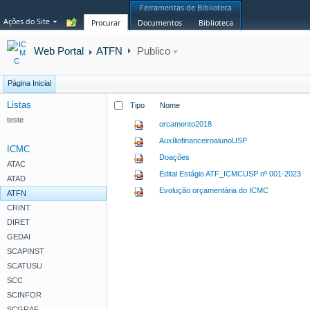
Ferramentas de Biblioteca
Ações do Site
Procurar
Documentos
Biblioteca
Web Portal
ATFN
Publico
Página Inicial
Listas
Tipo
Nome
teste
orcamento2018
AuxíliofinanceiroalunoUSP
ICMC
Doações
ATAC
Edital Estágio ATF_ICMCUSP nº 001-2023
ATAD
Evolução orçamentária do ICMC
ATFN
CRINT
DIRET
GEDAI
SCAPINST
SCATUSU
SCC
SCINFOR
SCGRAF