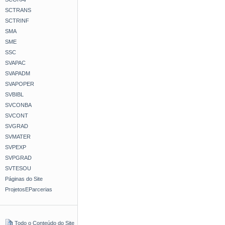
SCTRANS
SCTRINF
SMA
SME
SSC
SVAPAC
SVAPADM
SVAPOPER
SVBIBL
SVCONBA
SVCONT
SVGRAD
SVMATER
SVPEXP
SVPGRAD
SVTESOU
Páginas do Site
ProjetosEParcerias
Todo o Conteúdo do Site